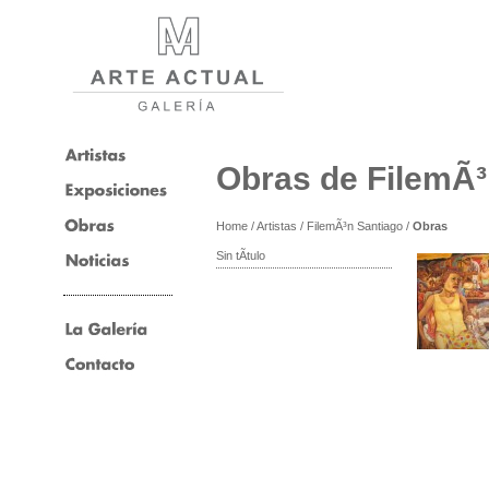
Obras de FilemÃ³
Home
/
Artistas
/
FilemÃ³n Santiago
/
Obras
Sin tÃ­tulo