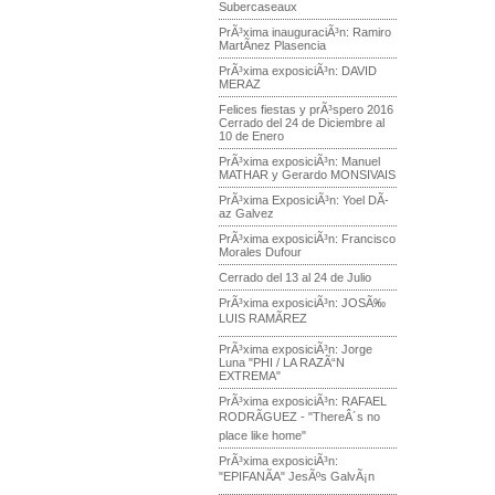
Subercaseaux
PrÃ³xima inauguraciÃ³n: Ramiro
MartÃ­nez Plasencia
PrÃ³xima exposiciÃ³n: DAVID
MERAZ
Felices fiestas y prÃ³spero 2016
Cerrado del 24 de Diciembre al
10 de Enero
PrÃ³xima exposiciÃ³n: Manuel
MATHAR y Gerardo MONSIVAIS
PrÃ³xima ExposiciÃ³n: Yoel DÃ­
az Galvez
PrÃ³xima exposiciÃ³n: Francisco
Morales Dufour
Cerrado del 13 al 24 de Julio
PrÃ³xima exposiciÃ³n: JOSÃ‰
LUIS RAMÃREZ
PrÃ³xima exposiciÃ³n: Jorge
Luna "PHI / LA RAZÃ“N
EXTREMA"
PrÃ³xima exposiciÃ³n: RAFAEL
RODRÃGUEZ - "ThereÂ´s no
place like home"
PrÃ³xima exposiciÃ³n:
"EPIFANÃA" JesÃºs GalvÃ¡n