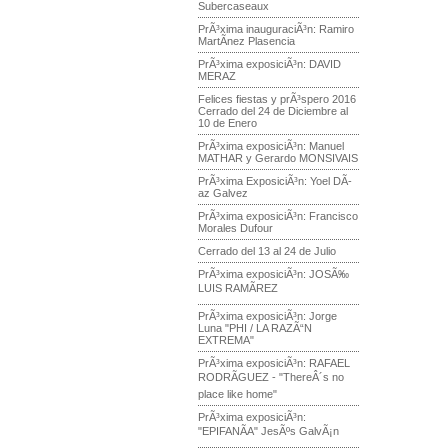
Subercaseaux
PrÃ³xima inauguraciÃ³n: Ramiro
MartÃ­nez Plasencia
PrÃ³xima exposiciÃ³n: DAVID
MERAZ
Felices fiestas y prÃ³spero 2016
Cerrado del 24 de Diciembre al
10 de Enero
PrÃ³xima exposiciÃ³n: Manuel
MATHAR y Gerardo MONSIVAIS
PrÃ³xima ExposiciÃ³n: Yoel DÃ­
az Galvez
PrÃ³xima exposiciÃ³n: Francisco
Morales Dufour
Cerrado del 13 al 24 de Julio
PrÃ³xima exposiciÃ³n: JOSÃ‰
LUIS RAMÃREZ
PrÃ³xima exposiciÃ³n: Jorge
Luna "PHI / LA RAZÃ“N
EXTREMA"
PrÃ³xima exposiciÃ³n: RAFAEL
RODRÃGUEZ - "ThereÂ´s no
place like home"
PrÃ³xima exposiciÃ³n:
"EPIFANÃA" JesÃºs GalvÃ¡n