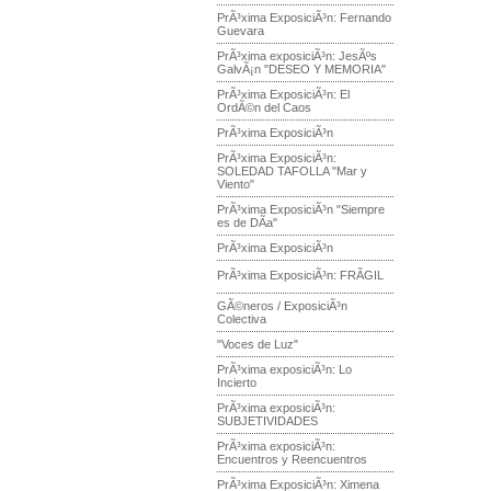
PrÃ³xima ExposiciÃ³n: Fernando
Guevara
PrÃ³xima exposiciÃ³n: JesÃºs
GalvÃ¡n "DESEO Y MEMORIA"
PrÃ³xima ExposiciÃ³n: El
OrdÃ©n del Caos
PrÃ³xima ExposiciÃ³n
PrÃ³xima ExposiciÃ³n:
SOLEDAD TAFOLLA "Mar y
Viento"
PrÃ³xima ExposiciÃ³n "Siempre
es de DÃ­a"
PrÃ³xima ExposiciÃ³n
PrÃ³xima ExposiciÃ³n: FRÃGIL
GÃ©neros / ExposiciÃ³n
Colectiva
"Voces de Luz"
PrÃ³xima exposiciÃ³n: Lo
Incierto
PrÃ³xima exposiciÃ³n:
SUBJETIVIDADES
PrÃ³xima exposiciÃ³n:
Encuentros y Reencuentros
PrÃ³xima ExposiciÃ³n: Ximena