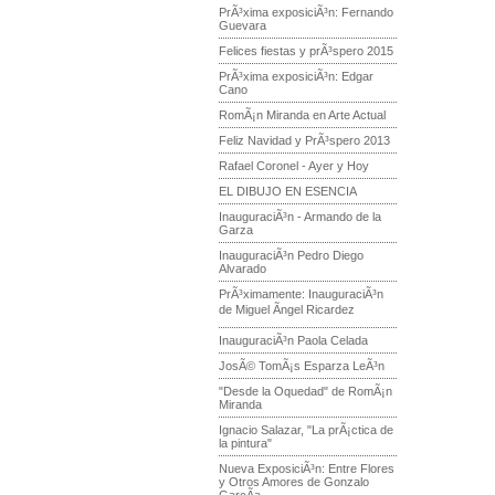
PrÃ³xima exposiciÃ³n: Fernando
Guevara
Felices fiestas y prÃ³spero 2015
PrÃ³xima exposiciÃ³n: Edgar
Cano
RomÃ¡n Miranda en Arte Actual
Feliz Navidad y PrÃ³spero 2013
Rafael Coronel - Ayer y Hoy
EL DIBUJO EN ESENCIA
InauguraciÃ³n - Armando de la
Garza
InauguraciÃ³n Pedro Diego
Alvarado
PrÃ³ximamente: InauguraciÃ³n
de Miguel Ãngel Ricardez
InauguraciÃ³n Paola Celada
JosÃ© TomÃ¡s Esparza LeÃ³n
"Desde la Oquedad" de RomÃ¡n
Miranda
Ignacio Salazar, "La prÃ¡ctica de
la pintura"
Nueva ExposiciÃ³n: Entre Flores
y Otros Amores de Gonzalo